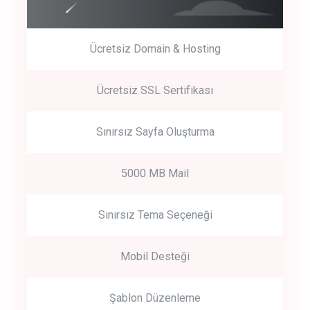
Ücretsiz Domain & Hosting
Get Started
Ücretsiz SSL Sertifikası
Start by trying our service for 30 days free trial no credit card
required.
Sınırsız Sayfa Oluşturma
5000 MB Mail
Sınırsız Tema Seçeneği
Mobil Desteği
Şablon Düzenleme