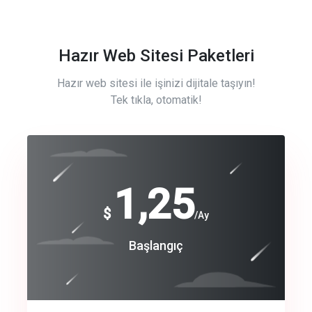
Hazır Web Sitesi Paketleri
Hazır web sitesi ile işinizi dijitale taşıyın!
Tek tıkla, otomatik!
Free
1,25
$
/Ay
Basic
Başlangıç