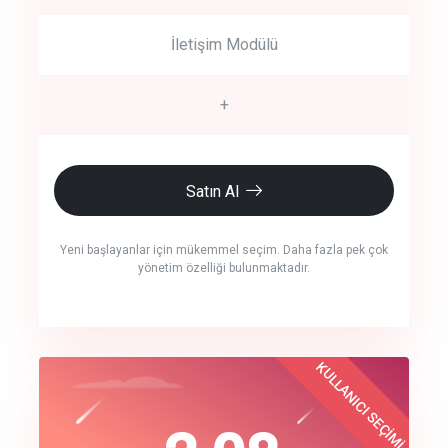
İletişim Modülü
+
Satın Al
Yeni başlayanlar için mükemmel seçim. Daha fazla pek çok
yönetim özelliği bulunmaktadır.
crm auto cync
KULLANICI SEÇİMİ
Best Choice
click to call back