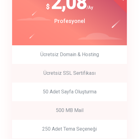
180
2,08
$
$
/year
/Ay
track energy costs
Start Up
Profesyonel
predictive dialing
Ücretsiz Domain & Hosting
Get Started
Ücretsiz SSL Sertifikası
Start by trying our service for 30 days free trial no credit card
required.
50 Adet Sayfa Oluşturma
500 MB Mail
250 Adet Tema Seçeneği