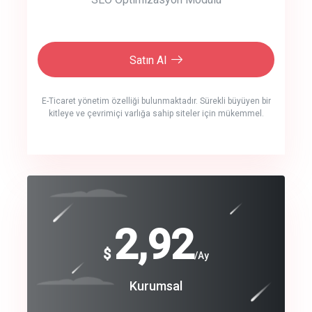
Satın Al
E-Ticaret yönetim özelliği bulunmaktadır. Sürekli büyüyen bir
kitleye ve çevrimiçi varlığa sahip siteler için mükemmel.
crm auto cync
click to call back
240
2,92
$
$
/year
/Ay
track energy costs
Coroprate
Kurumsal
predictive dialing